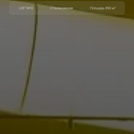
LOFT#10
Стахановская
Площадь
950
м²