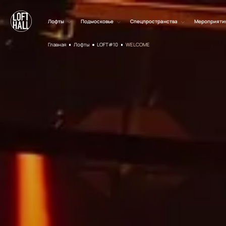
Лофты
Подмосковье
Спецпространства
Мероприяти
Главная
Лофты
LOFT#10
WELCOME