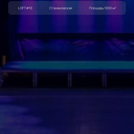
LOFT#10
Стахановская
Площадь
1000
м²